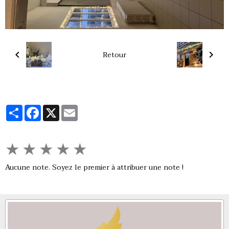
Retour
Partager
Facebook
X
Email
★
★
★
★
★
Aucune note. Soyez le premier à attribuer une note !